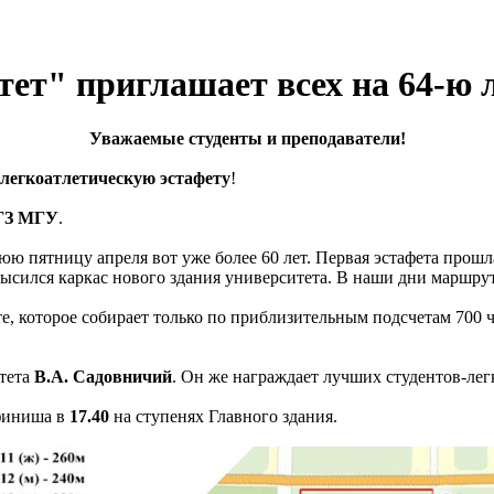
тет" приглашает всех на 64-ю 
Уважаемые студенты и преподаватели!
 легкоатлетическую эстафету
!
а ГЗ МГУ
.
юю пятницу апреля вот уже более 60 лет. Первая эстафета прошл
ысился каркас нового здания университета. В наши дни маршрут
е, которое собирает только по приблизительным подсчетам 700 ч
итета
В.А. Садовничий
. Он же награждает лучших студентов-лег
 финиша в
17.40
на ступенях Главного здания.