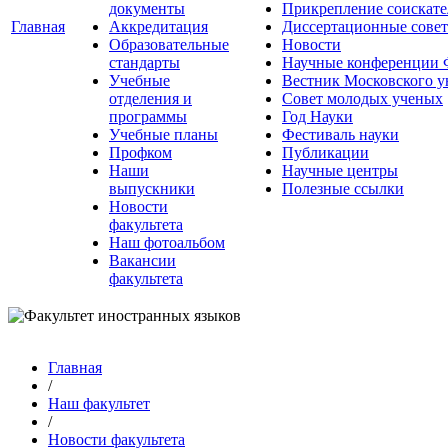
документы
Прикрепление соискате
Главная
Аккредитация
Диссертационные сове
Образовательные
Новости
стандарты
Научные конференции
Учебные
Вестник Московского у
отделения и
Совет молодых ученых
программы
Год Науки
Учебные планы
Фестиваль науки
Профком
Публикации
Наши
Научные центры
выпускники
Полезные ссылки
Новости
факультета
Наш фотоальбом
Вакансии
факультета
Главная
/
Наш факультет
/
Новости факультета