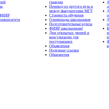
лей
граждан
А
ты
Перевод из другого вуза и
д
между факультетами МГУ
Д
 ФИЯР
Стоимость обучения
о
ниверситета
Олимпиады школьников
Д
Подготовительные курсы
о
ФИЯР школьникам!
К
Дни открытых дверей и
и
консультации для
я
поступающих
Ф
Объявления
в
Полезные ссылки
Общежития