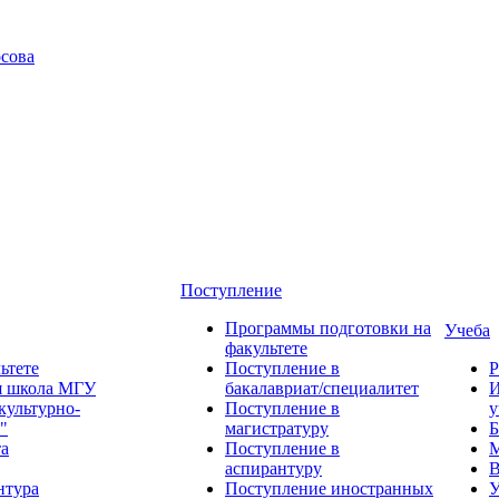
сова
Поступление
Программы подготовки на
Учеба
факультете
ьтете
Поступление в
Р
я школа МГУ
бакалавриат/специалитет
И
культурно-
Поступление в
у
"
магистратуру
Б
та
Поступление в
М
аспирантуру
В
нтура
Поступление иностранных
У