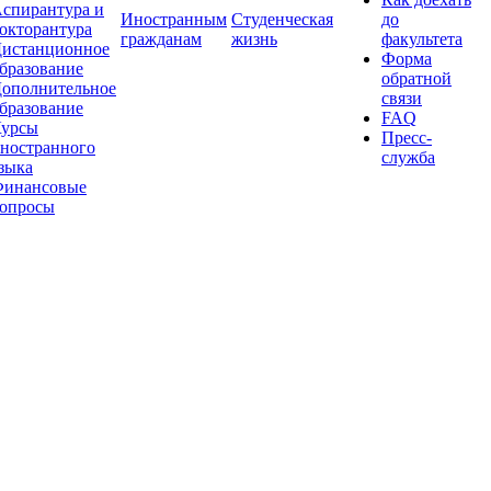
спирантура и
Иностранным
Студенческая
до
окторантура
гражданам
жизнь
факультета
истанционное
Форма
бразование
обратной
ополнительное
связи
бразование
FAQ
урсы
Пресс-
ностранного
служба
зыка
инансовые
опросы