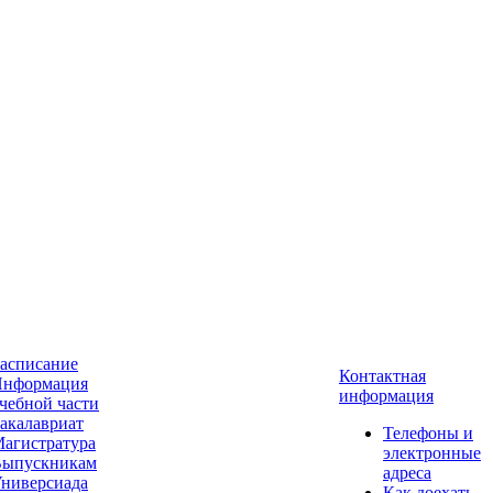
асписание
Контактная
нформация
информация
чебной части
акалавриат
Телефоны и
агистратура
электронные
ыпускникам
адреса
ниверсиада
Как доехать