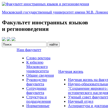
Московский государственный университет имени М.В. Ломоно
Факультет иностранных языков
и регионоведения
Наш факультет
Слово ректора
К юбилею
Московского
университета
Научная жизнь
Общие сведения
Руководство
Научная жизнь на факул
факультета
Научно-образовательна
Сотрудники
"Сохранение мирового 
факультета
исторического наследия
Структура и
Ученый совет факульте
подразделения
Научный отдел
Нормативные
Аспирантура и доктора