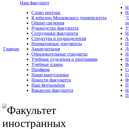
Наш факультет
Н
Слово ректора
Н
К юбилею Московского университета
"
Общие сведения
и
Руководство факультета
У
Сотрудники факультета
Н
Структура и подразделения
А
Нормативные документы
П
Главная
Аккредитация
Д
Образовательные стандарты
Н
Учебные отделения и программы
Н
Учебные планы
В
Профком
С
Наши выпускники
Г
Новости факультета
Ф
Наш фотоальбом
П
Вакансии факультета
Н
П