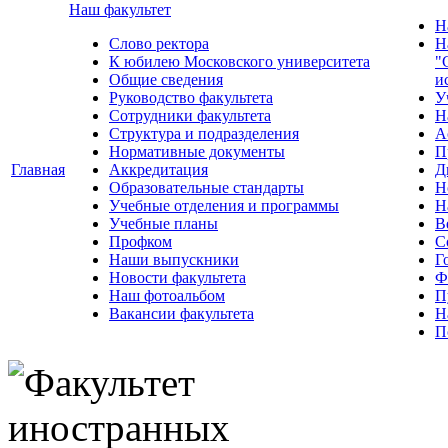
Наш факультет
Н
Слово ректора
Н
К юбилею Московского университета
"
Общие сведения
и
Руководство факультета
У
Сотрудники факультета
Н
Структура и подразделения
А
Нормативные документы
П
Главная
Аккредитация
Д
Образовательные стандарты
Н
Учебные отделения и программы
Н
Учебные планы
В
Профком
С
Наши выпускники
Г
Новости факультета
Ф
Наш фотоальбом
П
Вакансии факультета
Н
П