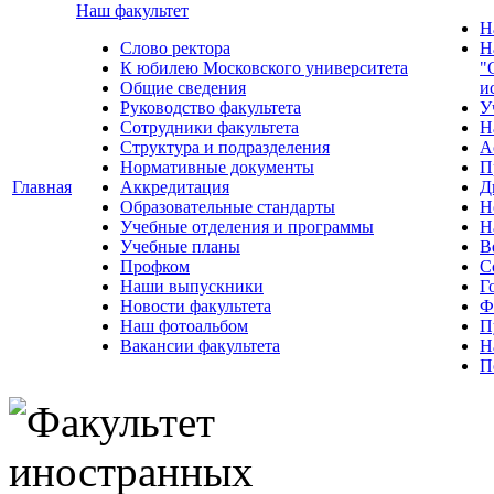
Наш факультет
Н
Слово ректора
Н
К юбилею Московского университета
"
Общие сведения
и
Руководство факультета
У
Сотрудники факультета
Н
Структура и подразделения
А
Нормативные документы
П
Главная
Аккредитация
Д
Образовательные стандарты
Н
Учебные отделения и программы
Н
Учебные планы
В
Профком
С
Наши выпускники
Г
Новости факультета
Ф
Наш фотоальбом
П
Вакансии факультета
Н
П