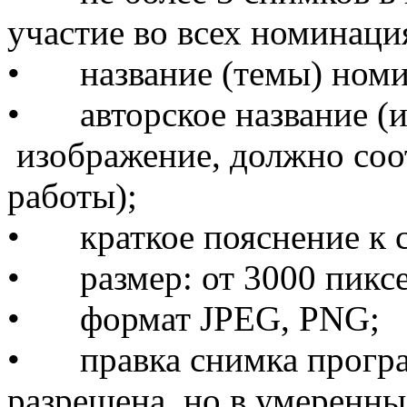
участие во всех номинаци
•
название (темы) ном
•
авторское название (
изображение, должно соо
работы);
•
краткое пояснение к
•
размер: от 3000 пикс
•
формат JPEG, PNG;
•
правка снимка прог
разрешена, но в умеренны