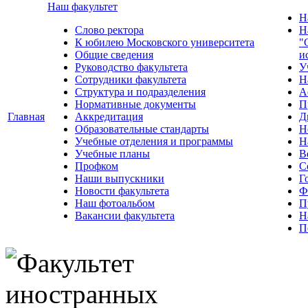
Наш факультет
Н
Слово ректора
Н
К юбилею Московского университета
"
Общие сведения
и
Руководство факультета
У
Сотрудники факультета
Н
Структура и подразделения
А
Нормативные документы
П
Главная
Аккредитация
Д
Образовательные стандарты
Н
Учебные отделения и программы
Н
Учебные планы
В
Профком
С
Наши выпускники
Г
Новости факультета
Ф
Наш фотоальбом
П
Вакансии факультета
Н
П