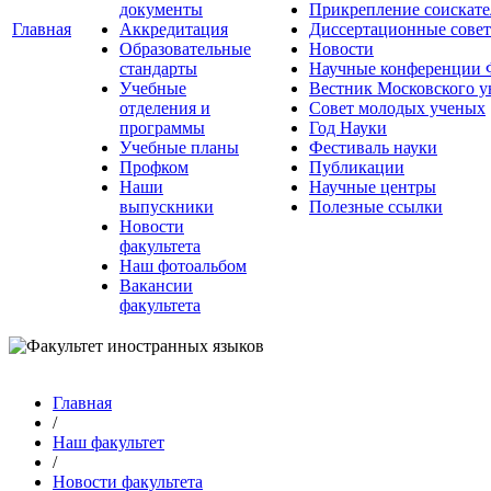
документы
Прикрепление соискате
Главная
Аккредитация
Диссертационные сове
Образовательные
Новости
стандарты
Научные конференции
Учебные
Вестник Московского у
отделения и
Совет молодых ученых
программы
Год Науки
Учебные планы
Фестиваль науки
Профком
Публикации
Наши
Научные центры
выпускники
Полезные ссылки
Новости
факультета
Наш фотоальбом
Вакансии
факультета
Главная
/
Наш факультет
/
Новости факультета