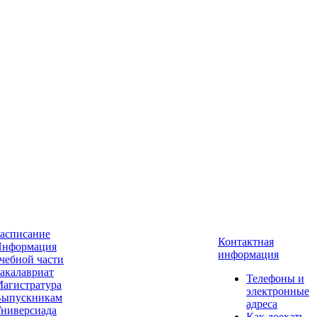
асписание
Контактная
нформация
информация
чебной части
акалавриат
Телефоны и
агистратура
электронные
ыпускникам
адреса
ниверсиада
Как доехать