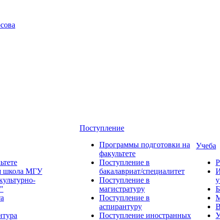
сова
Поступление
Программы подготовки на
Учеба
факультете
ьтете
Поступление в
Р
я школа МГУ
бакалавриат/специалитет
И
культурно-
Поступление в
у
"
магистратуру
Б
та
Поступление в
М
аспирантуру
В
нтура
Поступление иностранных
У