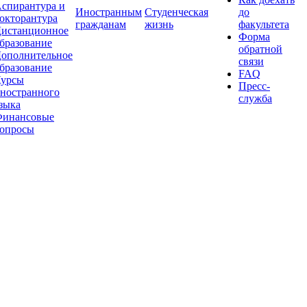
спирантура и
Иностранным
Студенческая
до
окторантура
гражданам
жизнь
факультета
истанционное
Форма
бразование
обратной
ополнительное
связи
бразование
FAQ
урсы
Пресс-
ностранного
служба
зыка
инансовые
опросы