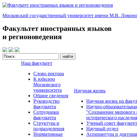
Московский государственный университет имени М.В. Ломоно
Факультет иностранных языков
и регионоведения
Наш факультет
Слово ректора
К юбилею
Московского
университета
Научная жизнь
Общие сведения
Руководство
Научная жизнь на факул
факультета
Научно-образовательна
Сотрудники
"Сохранение мирового 
факультета
исторического наследия
Структура и
Ученый совет факульте
подразделения
Научный отдел
Нормативные
Аспирантура и доктора