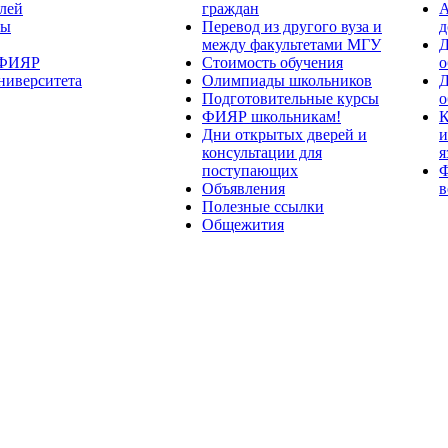
лей
граждан
А
ты
Перевод из другого вуза и
д
между факультетами МГУ
Д
 ФИЯР
Стоимость обучения
о
ниверситета
Олимпиады школьников
Д
Подготовительные курсы
о
ФИЯР школьникам!
К
Дни открытых дверей и
и
консультации для
я
поступающих
Ф
Объявления
в
Полезные ссылки
Общежития