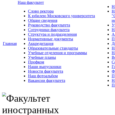
Наш факультет
Н
Слово ректора
Н
К юбилею Московского университета
"
Общие сведения
и
Руководство факультета
У
Сотрудники факультета
Н
Структура и подразделения
А
Нормативные документы
П
Главная
Аккредитация
Д
Образовательные стандарты
Н
Учебные отделения и программы
Н
Учебные планы
В
Профком
С
Наши выпускники
Г
Новости факультета
Ф
Наш фотоальбом
П
Вакансии факультета
Н
П