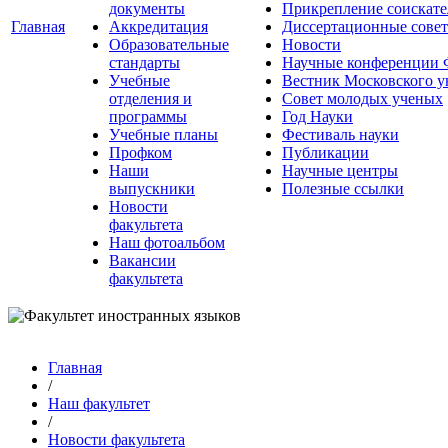
документы
Прикрепление соискате
Главная
Аккредитация
Диссертационные сове
Образовательные
Новости
стандарты
Научные конференции
Учебные
Вестник Московского у
отделения и
Совет молодых ученых
программы
Год Науки
Учебные планы
Фестиваль науки
Профком
Публикации
Наши
Научные центры
выпускники
Полезные ссылки
Новости
факультета
Наш фотоальбом
Вакансии
факультета
Главная
/
Наш факультет
/
Новости факультета