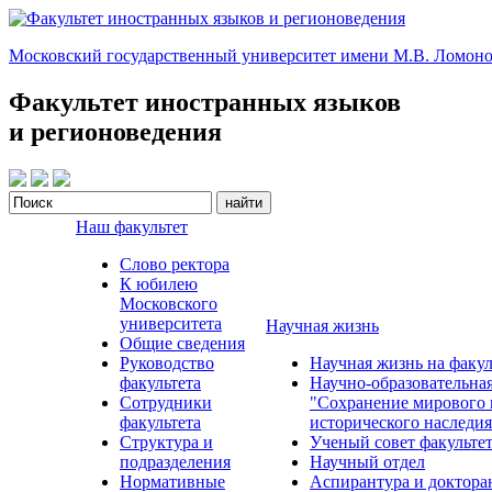
Московский государственный университет имени М.В. Ломоно
Факультет иностранных языков
и регионоведения
Наш факультет
Слово ректора
К юбилею
Московского
университета
Научная жизнь
Общие сведения
Руководство
Научная жизнь на факул
факультета
Научно-образовательна
Сотрудники
"Сохранение мирового 
факультета
исторического наследия
Структура и
Ученый совет факульте
подразделения
Научный отдел
Нормативные
Аспирантура и доктора