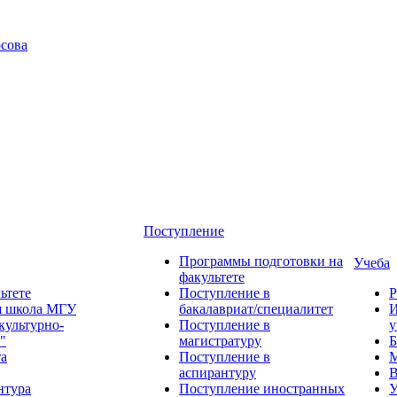
сова
Поступление
Программы подготовки на
Учеба
факультете
ьтете
Поступление в
Р
я школа МГУ
бакалавриат/специалитет
И
культурно-
Поступление в
у
"
магистратуру
Б
та
Поступление в
М
аспирантуру
В
нтура
Поступление иностранных
У