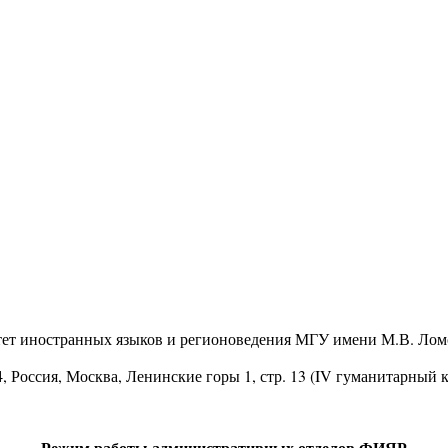
тет иностранных языков и регионоведения МГУ имени М.В. Лом
4
, Россия, Москва, Ленинские горы 1, стр. 13 (IV гуманитарный 
Режим работы административных отделов ФИЯР