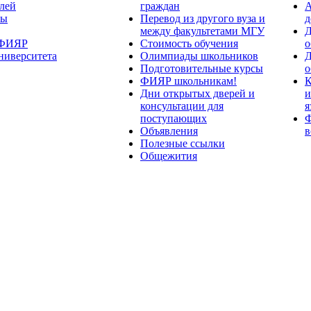
лей
граждан
А
ты
Перевод из другого вуза и
д
между факультетами МГУ
Д
 ФИЯР
Стоимость обучения
о
ниверситета
Олимпиады школьников
Д
Подготовительные курсы
о
ФИЯР школьникам!
К
Дни открытых дверей и
и
консультации для
я
поступающих
Ф
Объявления
в
Полезные ссылки
Общежития