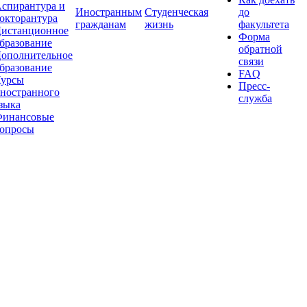
спирантура и
Иностранным
Студенческая
до
окторантура
гражданам
жизнь
факультета
истанционное
Форма
бразование
обратной
ополнительное
связи
бразование
FAQ
урсы
Пресс-
ностранного
служба
зыка
инансовые
опросы