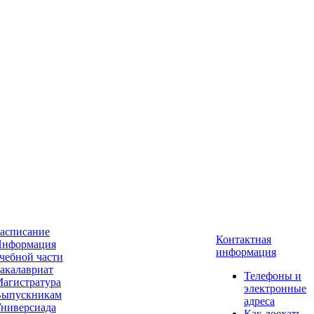
асписание
Контактная
нформация
информация
чебной части
акалавриат
Телефоны и
агистратура
электронные
ыпускникам
адреса
ниверсиада
Как доехать