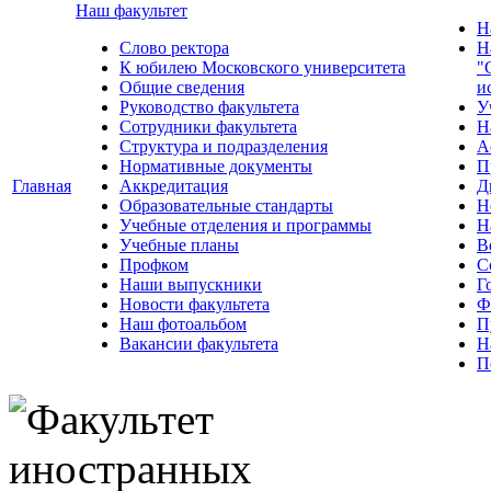
Наш факультет
Н
Слово ректора
Н
К юбилею Московского университета
"
Общие сведения
и
Руководство факультета
У
Сотрудники факультета
Н
Структура и подразделения
А
Нормативные документы
П
Главная
Аккредитация
Д
Образовательные стандарты
Н
Учебные отделения и программы
Н
Учебные планы
В
Профком
С
Наши выпускники
Г
Новости факультета
Ф
Наш фотоальбом
П
Вакансии факультета
Н
П