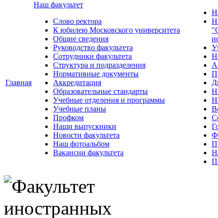
Наш факультет
Н
Слово ректора
Н
К юбилею Московского университета
"
Общие сведения
и
Руководство факультета
У
Сотрудники факультета
Н
Структура и подразделения
А
Нормативные документы
П
Главная
Аккредитация
Д
Образовательные стандарты
Н
Учебные отделения и программы
Н
Учебные планы
В
Профком
С
Наши выпускники
Г
Новости факультета
Ф
Наш фотоальбом
П
Вакансии факультета
Н
П