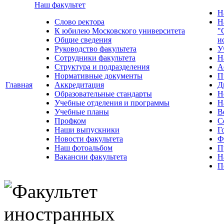
Наш факультет
Н
Слово ректора
Н
К юбилею Московского университета
"
Общие сведения
и
Руководство факультета
У
Сотрудники факультета
Н
Структура и подразделения
А
Нормативные документы
П
Главная
Аккредитация
Д
Образовательные стандарты
Н
Учебные отделения и программы
Н
Учебные планы
В
Профком
С
Наши выпускники
Г
Новости факультета
Ф
Наш фотоальбом
П
Вакансии факультета
Н
П