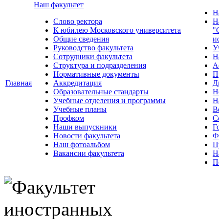
Наш факультет
Н
Слово ректора
Н
К юбилею Московского университета
"
Общие сведения
и
Руководство факультета
У
Сотрудники факультета
Н
Структура и подразделения
А
Нормативные документы
П
Главная
Аккредитация
Д
Образовательные стандарты
Н
Учебные отделения и программы
Н
Учебные планы
В
Профком
С
Наши выпускники
Г
Новости факультета
Ф
Наш фотоальбом
П
Вакансии факультета
Н
П