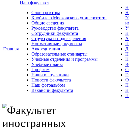
Наш факультет
Н
Слово ректора
Н
К юбилею Московского университета
"
Общие сведения
и
Руководство факультета
У
Сотрудники факультета
Н
Структура и подразделения
А
Нормативные документы
П
Главная
Аккредитация
Д
Образовательные стандарты
Н
Учебные отделения и программы
Н
Учебные планы
В
Профком
С
Наши выпускники
Г
Новости факультета
Ф
Наш фотоальбом
П
Вакансии факультета
Н
П