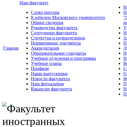
Наш факультет
Н
Слово ректора
Н
К юбилею Московского университета
"
Общие сведения
и
Руководство факультета
У
Сотрудники факультета
Н
Структура и подразделения
А
Нормативные документы
П
Главная
Аккредитация
Д
Образовательные стандарты
Н
Учебные отделения и программы
Н
Учебные планы
В
Профком
С
Наши выпускники
Г
Новости факультета
Ф
Наш фотоальбом
П
Вакансии факультета
Н
П