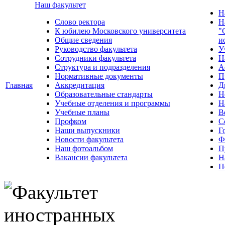
Наш факультет
Н
Слово ректора
Н
К юбилею Московского университета
"
Общие сведения
и
Руководство факультета
У
Сотрудники факультета
Н
Структура и подразделения
А
Нормативные документы
П
Главная
Аккредитация
Д
Образовательные стандарты
Н
Учебные отделения и программы
Н
Учебные планы
В
Профком
С
Наши выпускники
Г
Новости факультета
Ф
Наш фотоальбом
П
Вакансии факультета
Н
П