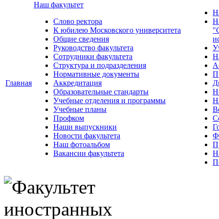
Наш факультет
Н
Слово ректора
Н
К юбилею Московского университета
"
Общие сведения
и
Руководство факультета
У
Сотрудники факультета
Н
Структура и подразделения
А
Нормативные документы
П
Главная
Аккредитация
Д
Образовательные стандарты
Н
Учебные отделения и программы
Н
Учебные планы
В
Профком
С
Наши выпускники
Г
Новости факультета
Ф
Наш фотоальбом
П
Вакансии факультета
Н
П