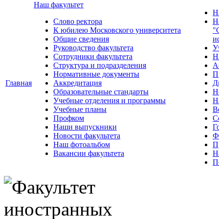
Наш факультет
Н
Слово ректора
Н
К юбилею Московского университета
"
Общие сведения
и
Руководство факультета
У
Сотрудники факультета
Н
Структура и подразделения
А
Нормативные документы
П
Главная
Аккредитация
Д
Образовательные стандарты
Н
Учебные отделения и программы
Н
Учебные планы
В
Профком
С
Наши выпускники
Г
Новости факультета
Ф
Наш фотоальбом
П
Вакансии факультета
Н
П