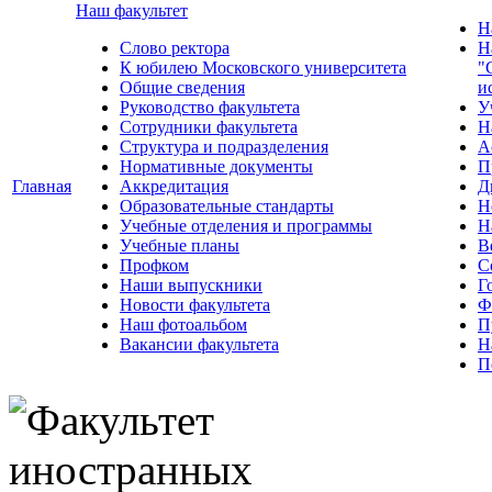
Наш факультет
Н
Слово ректора
Н
К юбилею Московского университета
"
Общие сведения
и
Руководство факультета
У
Сотрудники факультета
Н
Структура и подразделения
А
Нормативные документы
П
Главная
Аккредитация
Д
Образовательные стандарты
Н
Учебные отделения и программы
Н
Учебные планы
В
Профком
С
Наши выпускники
Г
Новости факультета
Ф
Наш фотоальбом
П
Вакансии факультета
Н
П