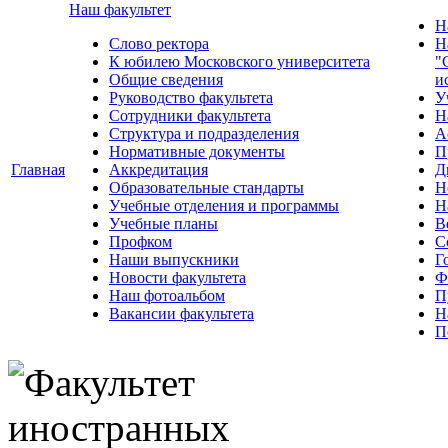
Наш факультет
Н
Слово ректора
Н
К юбилею Московского университета
"
Общие сведения
и
Руководство факультета
У
Сотрудники факультета
Н
Структура и подразделения
А
Нормативные документы
П
Главная
Аккредитация
Д
Образовательные стандарты
Н
Учебные отделения и программы
Н
Учебные планы
В
Профком
С
Наши выпускники
Г
Новости факультета
Ф
Наш фотоальбом
П
Вакансии факультета
Н
П