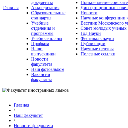
документы
Прикрепление соискате
Главная
Аккредитация
Диссертационные сове
Образовательные
Новости
стандарты
Научные конференции
Учебные
Вестник Московского у
отделения и
Совет молодых ученых
программы
Год Науки
Учебные планы
Фестиваль науки
Профком
Публикации
Наши
Научные центры
выпускники
Полезные ссылки
Новости
факультета
Наш фотоальбом
Вакансии
факультета
Главная
/
Наш факультет
/
Новости факультета