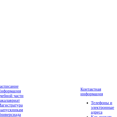
асписание
Контактная
нформация
информация
чебной части
акалавриат
Телефоны и
агистратура
электронные
ыпускникам
адреса
ниверсиада
Как доехать