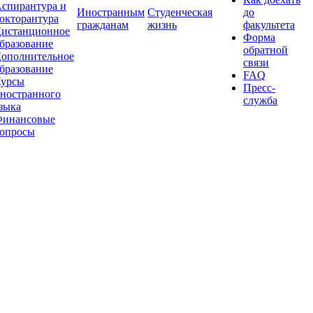
спирантура и
Иностранным
Студенческая
до
окторантура
гражданам
жизнь
факультета
истанционное
Форма
бразование
обратной
ополнительное
связи
бразование
FAQ
урсы
Пресс-
ностранного
служба
зыка
инансовые
опросы