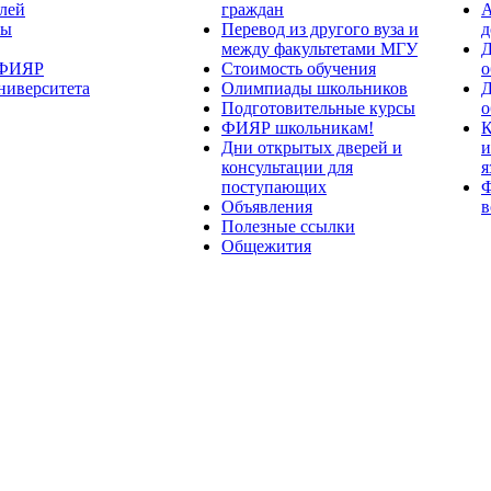
лей
граждан
А
ты
Перевод из другого вуза и
д
между факультетами МГУ
Д
 ФИЯР
Стоимость обучения
о
ниверситета
Олимпиады школьников
Д
Подготовительные курсы
о
ФИЯР школьникам!
К
Дни открытых дверей и
и
консультации для
я
поступающих
Ф
Объявления
в
Полезные ссылки
Общежития