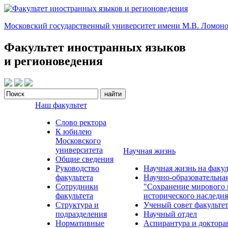
Московский государственный университет имени М.В. Ломоно
Факультет иностранных языков
и регионоведения
Наш факультет
Слово ректора
К юбилею
Московского
университета
Научная жизнь
Общие сведения
Руководство
Научная жизнь на факул
факультета
Научно-образовательна
Сотрудники
"Сохранение мирового 
факультета
исторического наследия
Структура и
Ученый совет факульте
подразделения
Научный отдел
Нормативные
Аспирантура и доктора