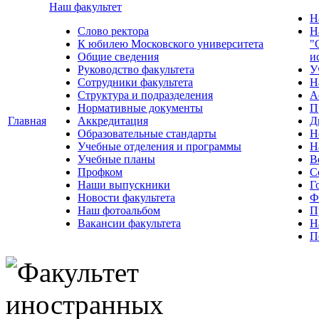
Наш факультет
Н
Слово ректора
Н
К юбилею Московского университета
"
Общие сведения
и
Руководство факультета
У
Сотрудники факультета
Н
Структура и подразделения
А
Нормативные документы
П
Главная
Аккредитация
Д
Образовательные стандарты
Н
Учебные отделения и программы
Н
Учебные планы
В
Профком
С
Наши выпускники
Г
Новости факультета
Ф
Наш фотоальбом
П
Вакансии факультета
Н
П