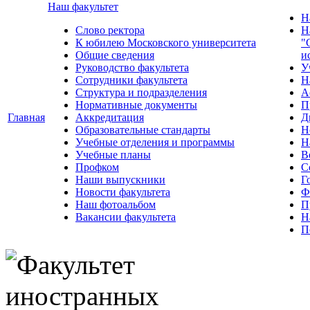
Наш факультет
Н
Слово ректора
Н
К юбилею Московского университета
"
Общие сведения
и
Руководство факультета
У
Сотрудники факультета
Н
Структура и подразделения
А
Нормативные документы
П
Главная
Аккредитация
Д
Образовательные стандарты
Н
Учебные отделения и программы
Н
Учебные планы
В
Профком
С
Наши выпускники
Г
Новости факультета
Ф
Наш фотоальбом
П
Вакансии факультета
Н
П