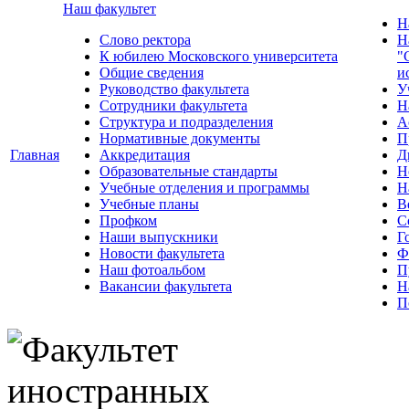
Наш факультет
Н
Слово ректора
Н
К юбилею Московского университета
"
Общие сведения
и
Руководство факультета
У
Сотрудники факультета
Н
Структура и подразделения
А
Нормативные документы
П
Главная
Аккредитация
Д
Образовательные стандарты
Н
Учебные отделения и программы
Н
Учебные планы
В
Профком
С
Наши выпускники
Г
Новости факультета
Ф
Наш фотоальбом
П
Вакансии факультета
Н
П