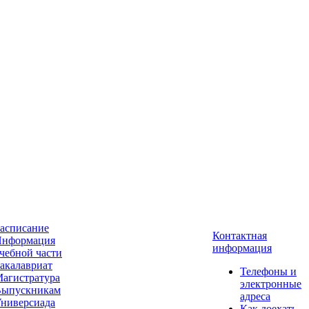
асписание
Контактная
нформация
информация
чебной части
акалавриат
Телефоны и
агистратура
электронные
ыпускникам
адреса
ниверсиада
Как доехать