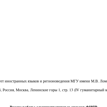
тет иностранных языков и регионоведения МГУ имени М.В. Лом
4
, Россия, Москва, Ленинские горы 1, стр. 13 (IV гуманитарный 
Режим работы административных отделов ФИЯР