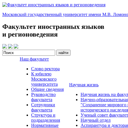
Московский государственный университет имени М.В. Ломоно
Факультет иностранных языков
и регионоведения
Наш факультет
Слово ректора
К юбилею
Московского
университета
Научная жизнь
Общие сведения
Руководство
Научная жизнь на факул
факультета
Научно-образовательна
Сотрудники
"Сохранение мирового 
факультета
исторического наследия
Структура и
Ученый совет факульте
подразделения
Научный отдел
Нормативные
Аспирантура и доктора