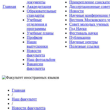
документы
Прикрепление соискате
Главная
Аккредитация
Диссертационные сове
Образовательные
Новости
стандарты
Научные конференции
Учебные
Вестник Московского у
отделения и
Совет молодых ученых
программы
Год Науки
Учебные планы
Фестиваль науки
Профком
Публикации
Наши
Научные центры
выпускники
Полезные ссылки
Новости
факультета
Наш фотоальбом
Вакансии
факультета
Главная
/
Наш факультет
/
Новости факультета