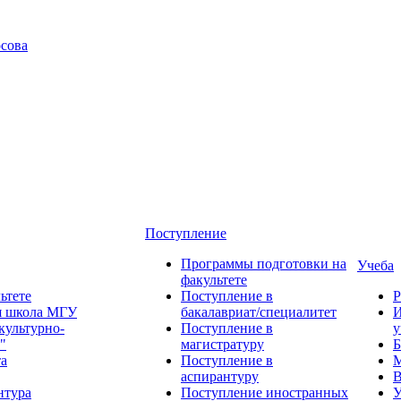
сова
Поступление
Программы подготовки на
Учеба
факультете
ьтете
Поступление в
Р
я школа МГУ
бакалавриат/специалитет
И
культурно-
Поступление в
у
"
магистратуру
Б
та
Поступление в
М
аспирантуру
В
нтура
Поступление иностранных
У