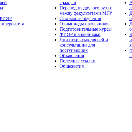
лей
граждан
А
ты
Перевод из другого вуза и
д
между факультетами МГУ
Д
 ФИЯР
Стоимость обучения
о
ниверситета
Олимпиады школьников
Д
Подготовительные курсы
о
ФИЯР школьникам!
К
Дни открытых дверей и
и
консультации для
я
поступающих
Ф
Объявления
в
Полезные ссылки
Общежития