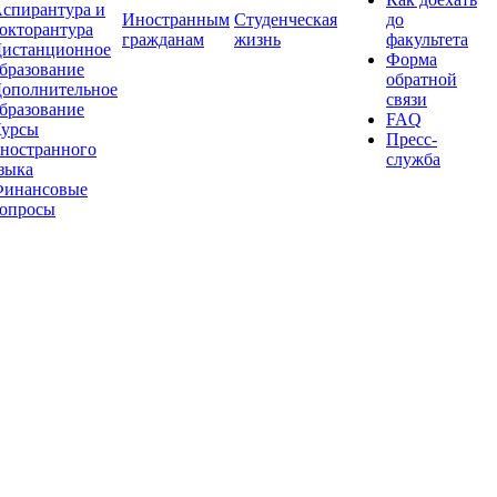
спирантура и
Иностранным
Студенческая
до
окторантура
гражданам
жизнь
факультета
истанционное
Форма
бразование
обратной
ополнительное
связи
бразование
FAQ
урсы
Пресс-
ностранного
служба
зыка
инансовые
опросы