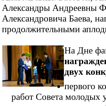
Александры Андреевны Ф
Александровича Баева, н
продолжительными аплод
На Дне фа
награжден
двух конк
первого к
работ Совета молодых 