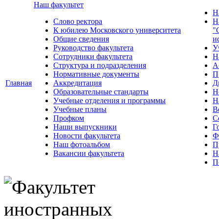
Наш факультет
Н
Слово ректора
Н
К юбилею Московского университета
"
Общие сведения
и
Руководство факультета
У
Сотрудники факультета
Н
Структура и подразделения
А
Нормативные документы
П
Главная
Аккредитация
Д
Образовательные стандарты
Н
Учебные отделения и программы
Н
Учебные планы
В
Профком
С
Наши выпускники
Г
Новости факультета
Ф
Наш фотоальбом
П
Вакансии факультета
Н
П