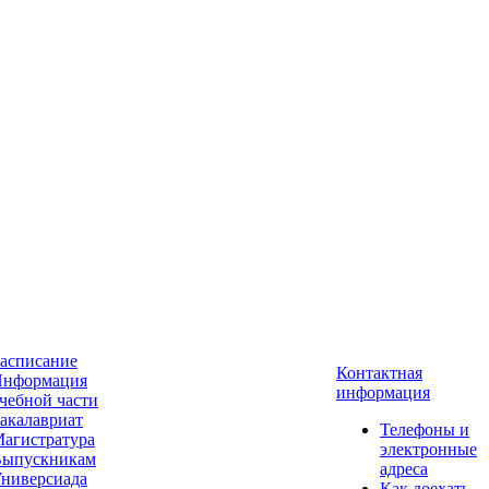
асписание
Контактная
нформация
информация
чебной части
акалавриат
Телефоны и
агистратура
электронные
ыпускникам
адреса
ниверсиада
Как доехать