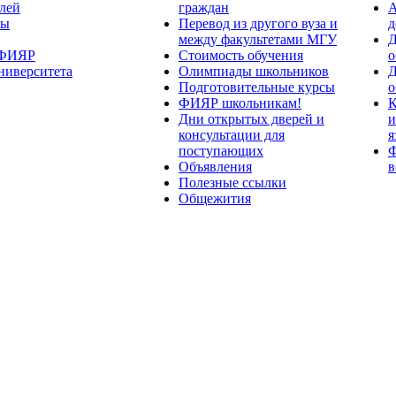
лей
граждан
А
ты
Перевод из другого вуза и
д
между факультетами МГУ
Д
 ФИЯР
Стоимость обучения
о
ниверситета
Олимпиады школьников
Д
Подготовительные курсы
о
ФИЯР школьникам!
К
Дни открытых дверей и
и
консультации для
я
поступающих
Ф
Объявления
в
Полезные ссылки
Общежития