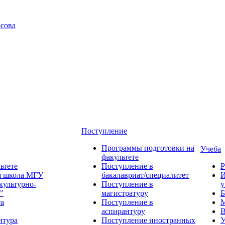
сова
Поступление
Программы подготовки на
Учеба
факультете
ьтете
Поступление в
Р
я школа МГУ
бакалавриат/специалитет
И
культурно-
Поступление в
у
"
магистратуру
Б
та
Поступление в
М
аспирантуру
В
нтура
Поступление иностранных
У