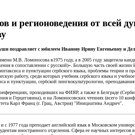
в и регионоведения от всей д
ву
души поздравляет с юбилеем Иванову Ирину Евгеньевну и Де
мени М.В. Ломоносова в1975 году, а в 2005 году защитила ка
ения в сопоставлении с русской)». Большую часть своей жизни 
 синтаксиса и пунктуации сербского языка, проблемы теории и п
скую работу, среди которых учебник сербского языка и учебное
са и пунктуации, сербской лингвокультурологии, преподавания с
нференциях, проходивших на ФИЯР, а также в Белграде (Сербия)
сния и Герцеговина), и на Ломоносовских чтениях (всего 10 ко
тета Карл Франц (г. Грац, Австрия) "Инициатива Андрич".
с 1977 года преподает английский язык в Московском универс
студентам иностранного отделения. Сфера ее научных интересов 