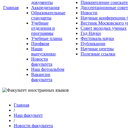
документы
Прикрепление соискате
Главная
Аккредитация
Диссертационные сове
Образовательные
Новости
стандарты
Научные конференции
Учебные
Вестник Московского у
отделения и
Совет молодых ученых
программы
Год Науки
Учебные планы
Фестиваль науки
Профком
Публикации
Наши
Научные центры
выпускники
Полезные ссылки
Новости
факультета
Наш фотоальбом
Вакансии
факультета
Главная
/
Наш факультет
/
Новости факультета