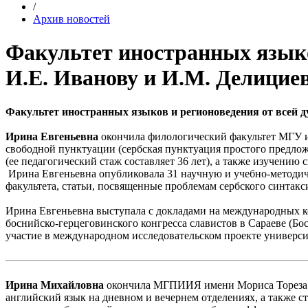
/
Архив новостей
Факультет иностранных языко
И.Е. Иванову и И.М. Делицие
Факультет иностранных языков и регионоведения от всей 
Ирина Евгеньевна
окончила филологический факультет МГУ и
свободной пунктуации (сербская пунктуация простого предлож
(ее педагогический стаж составляет 36 лет), а также изучению
Ирина Евгеньевна опубликовала 31 научную и учебно-методиче
факультета, статьи, посвященные проблемам сербского синтакси
Ирина Евгеньевна выступала с докладами на международных ко
боснийско-герцеговинского конгресса славистов в Сараеве (Бо
участие в международном исследовательском проекте универси
Ирина Михайловна
окончила МГПИИЯ имени Мориса Тореза и 
английский язык на дневном и вечернем отделениях, а также 