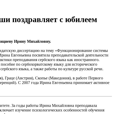
уши поздравляет с юбилеем
лициеву Ирину Михайловну.
ндидатскую диссертацию на тему «Функционирование системы
Ирина Евгеньевна посвятила преподавательской деятельности
рактики преподавания сербского языка как иностранного.
 пособие по сербохорватскому языку для исторического
ербского языка, а также работы по культуре русской речи.
, Граце (Австрия), Скопье (Македония), в работе Первого
нференций). С 2007 года Ирина Евгеньевна принимает активное
итете. За годы работы Ирина Михайловна преподавала
включает изучение психологических особенностей обучения