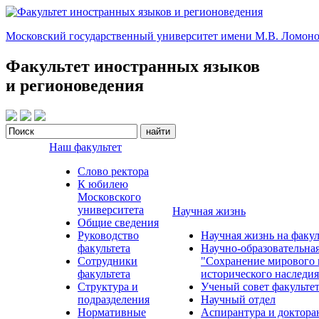
Московский государственный университет имени М.В. Ломоно
Факультет иностранных языков
и регионоведения
Наш факультет
Слово ректора
К юбилею
Московского
университета
Научная жизнь
Общие сведения
Руководство
Научная жизнь на факул
факультета
Научно-образовательна
Сотрудники
"Сохранение мирового 
факультета
исторического наследия
Структура и
Ученый совет факульте
подразделения
Научный отдел
Нормативные
Аспирантура и доктора