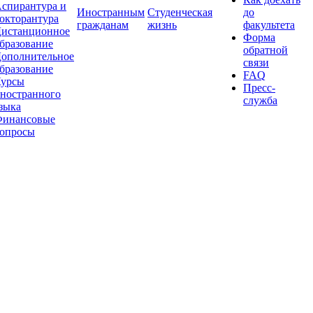
спирантура и
Иностранным
Студенческая
до
окторантура
гражданам
жизнь
факультета
истанционное
Форма
бразование
обратной
ополнительное
связи
бразование
FAQ
урсы
Пресс-
ностранного
служба
зыка
инансовые
опросы