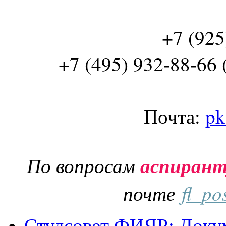
+7 (925
+7 (495) 932-88-66 
Почта:
pk
По вопросам
аспиран
почте
fl_po
Студсовет ФИЯР: Докум