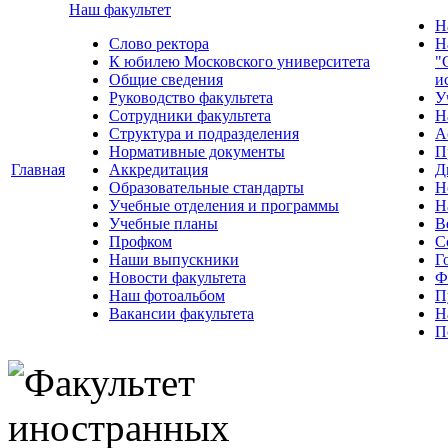
Наш факультет
Н
Слово ректора
Н
К юбилею Московского университета
"
Общие сведения
и
Руководство факультета
У
Сотрудники факультета
Н
Структура и подразделения
А
Нормативные документы
П
Главная
Аккредитация
Д
Образовательные стандарты
Н
Учебные отделения и программы
Н
Учебные планы
В
Профком
С
Наши выпускники
Г
Новости факультета
Ф
Наш фотоальбом
П
Вакансии факультета
Н
П