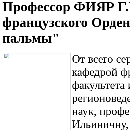
Профессор ФИЯР Г.И
французского Орде
пальмы"
От всего с
кафедрой ф
факультета
регионовед
наук,
профе
Ильиничну,