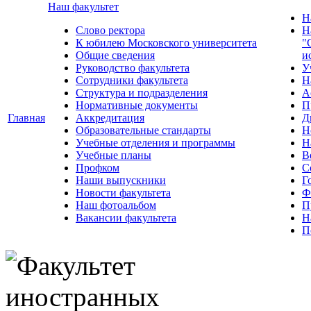
Наш факультет
Н
Слово ректора
Н
К юбилею Московского университета
"
Общие сведения
и
Руководство факультета
У
Сотрудники факультета
Н
Структура и подразделения
А
Нормативные документы
П
Главная
Аккредитация
Д
Образовательные стандарты
Н
Учебные отделения и программы
Н
Учебные планы
В
Профком
С
Наши выпускники
Г
Новости факультета
Ф
Наш фотоальбом
П
Вакансии факультета
Н
П