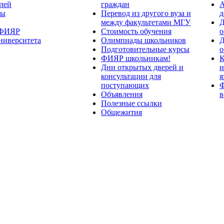
лей
граждан
А
ты
Перевод из другого вуза и
д
между факультетами МГУ
Д
 ФИЯР
Стоимость обучения
о
ниверситета
Олимпиады школьников
Д
Подготовительные курсы
о
ФИЯР школьникам!
К
Дни открытых дверей и
и
консультации для
я
поступающих
Ф
Объявления
в
Полезные ссылки
Общежития