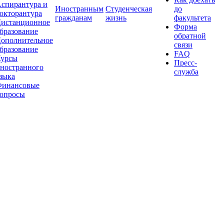
спирантура и
Иностранным
Студенческая
до
окторантура
гражданам
жизнь
факультета
истанционное
Форма
бразование
обратной
ополнительное
связи
бразование
FAQ
урсы
Пресс-
ностранного
служба
зыка
инансовые
опросы