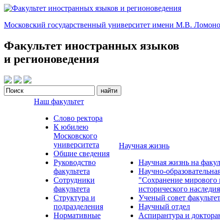
Московский государственный университет имени М.В. Ломоно
Факультет иностранных языков
и регионоведения
Наш факультет
Слово ректора
К юбилею
Московского
университета
Научная жизнь
Общие сведения
Руководство
Научная жизнь на факул
факультета
Научно-образовательна
Сотрудники
"Сохранение мирового 
факультета
исторического наследия
Структура и
Ученый совет факульте
подразделения
Научный отдел
Нормативные
Аспирантура и доктора