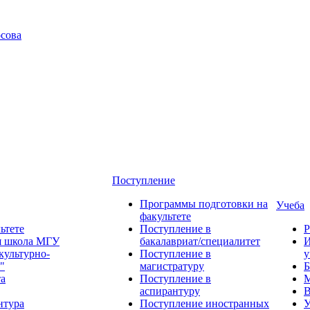
сова
Поступление
Программы подготовки на
Учеба
факультете
ьтете
Поступление в
Р
я школа МГУ
бакалавриат/специалитет
И
культурно-
Поступление в
у
"
магистратуру
Б
та
Поступление в
М
аспирантуру
В
нтура
Поступление иностранных
У