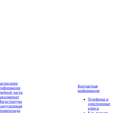
асписание
Контактная
нформация
информация
чебной части
акалавриат
Телефоны и
агистратура
электронные
ыпускникам
адреса
ниверсиада
Как доехать