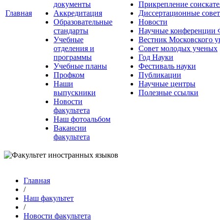
документы
Прикрепление соискате
Главная
Аккредитация
Диссертационные сове
Образовательные
Новости
стандарты
Научные конференции
Учебные
Вестник Московского у
отделения и
Совет молодых ученых
программы
Год Науки
Учебные планы
Фестиваль науки
Профком
Публикации
Наши
Научные центры
выпускники
Полезные ссылки
Новости
факультета
Наш фотоальбом
Вакансии
факультета
Главная
/
Наш факультет
/
Новости факультета