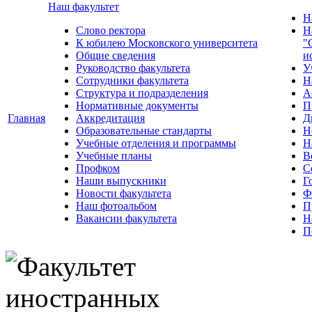
Наш факультет
Н
Слово ректора
Н
К юбилею Московского университета
"
Общие сведения
и
Руководство факультета
У
Сотрудники факультета
Н
Структура и подразделения
А
Нормативные документы
П
Главная
Аккредитация
Д
Образовательные стандарты
Н
Учебные отделения и программы
Н
Учебные планы
В
Профком
С
Наши выпускники
Г
Новости факультета
Ф
Наш фотоальбом
П
Вакансии факультета
Н
П