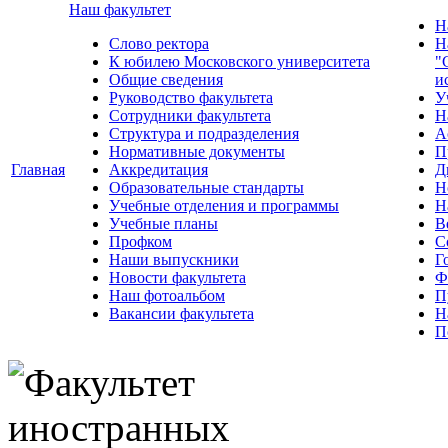
Наш факультет
Н
Слово ректора
Н
К юбилею Московского университета
"
Общие сведения
и
Руководство факультета
У
Сотрудники факультета
Н
Структура и подразделения
А
Нормативные документы
П
Главная
Аккредитация
Д
Образовательные стандарты
Н
Учебные отделения и программы
Н
Учебные планы
В
Профком
С
Наши выпускники
Г
Новости факультета
Ф
Наш фотоальбом
П
Вакансии факультета
Н
П