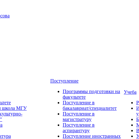
сова
Поступление
Программы подготовки на
Учеба
факультете
ьтете
Поступление в
Р
я школа МГУ
бакалавриат/специалитет
И
культурно-
Поступление в
у
"
магистратуру
Б
та
Поступление в
М
аспирантуру
В
нтура
Поступление иностранных
У