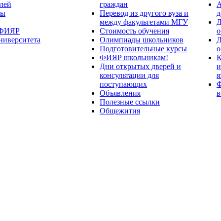
лей
граждан
А
ты
Перевод из другого вуза и
д
между факультетами МГУ
Д
 ФИЯР
Стоимость обучения
о
ниверситета
Олимпиады школьников
Д
Подготовительные курсы
о
ФИЯР школьникам!
К
Дни открытых дверей и
и
консультации для
я
поступающих
Ф
Объявления
в
Полезные ссылки
Общежития