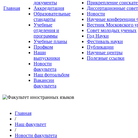
документы
Прикрепление соискате
Главная
Аккредитация
Диссертационные сове
Образовательные
Новости
стандарты
Научные конференции
Учебные
Вестник Московского у
отделения и
Совет молодых ученых
программы
Год Науки
Учебные планы
Фестиваль науки
Профком
Публикации
Наши
Научные центры
выпускники
Полезные ссылки
Новости
факультета
Наш фотоальбом
Вакансии
факультета
Главная
/
Наш факультет
/
Новости факультета