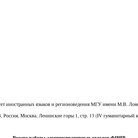
тет иностранных языков и регионоведения МГУ имени М.В. Лом
4
, Россия, Москва, Ленинские горы 1, стр. 13 (IV гуманитарный 
Режим работы административных отделов ФИЯР