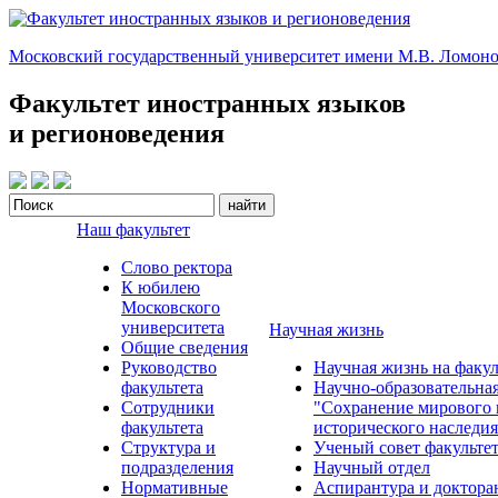
Московский государственный университет имени М.В. Ломоно
Факультет иностранных языков
и регионоведения
Наш факультет
Слово ректора
К юбилею
Московского
университета
Научная жизнь
Общие сведения
Руководство
Научная жизнь на факул
факультета
Научно-образовательна
Сотрудники
"Сохранение мирового 
факультета
исторического наследия
Структура и
Ученый совет факульте
подразделения
Научный отдел
Нормативные
Аспирантура и доктора