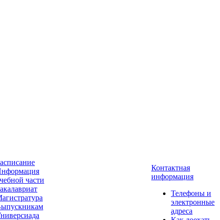
асписание
Контактная
нформация
информация
чебной части
акалавриат
Телефоны и
агистратура
электронные
ыпускникам
адреса
ниверсиада
Как доехать