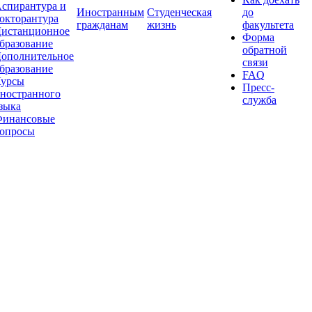
спирантура и
Иностранным
Студенческая
до
окторантура
гражданам
жизнь
факультета
истанционное
Форма
бразование
обратной
ополнительное
связи
бразование
FAQ
урсы
Пресс-
ностранного
служба
зыка
инансовые
опросы