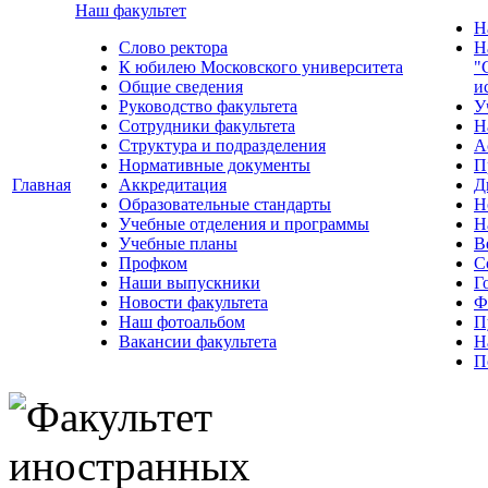
Наш факультет
Н
Слово ректора
Н
К юбилею Московского университета
"
Общие сведения
и
Руководство факультета
У
Сотрудники факультета
Н
Структура и подразделения
А
Нормативные документы
П
Главная
Аккредитация
Д
Образовательные стандарты
Н
Учебные отделения и программы
Н
Учебные планы
В
Профком
С
Наши выпускники
Г
Новости факультета
Ф
Наш фотоальбом
П
Вакансии факультета
Н
П