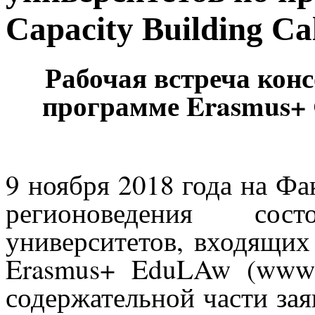
Capacity Building Cal
Рабочая встреча кон
программе
Erasmus
+
9 ноября
2018
года на Фа
регионоведения сос
университетов, входящих
Erasmus
+
EduLAw
(
www
содержательной части за