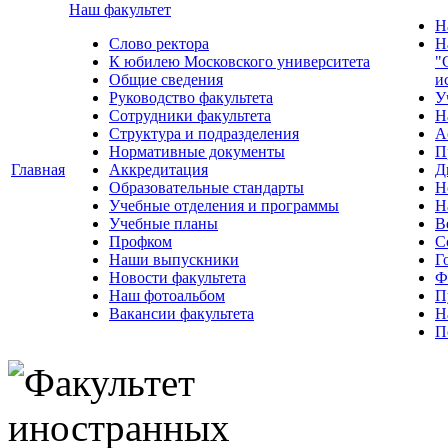
Наш факультет
Н
Слово ректора
Н
К юбилею Московского университета
"
Общие сведения
и
Руководство факультета
У
Сотрудники факультета
Н
Структура и подразделения
А
Нормативные документы
П
Главная
Аккредитация
Д
Образовательные стандарты
Н
Учебные отделения и программы
Н
Учебные планы
В
Профком
С
Наши выпускники
Г
Новости факультета
Ф
Наш фотоальбом
П
Вакансии факультета
Н
П