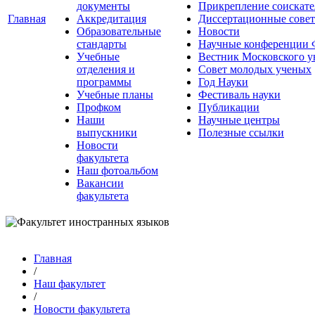
документы
Прикрепление соискате
Главная
Аккредитация
Диссертационные сове
Образовательные
Новости
стандарты
Научные конференции
Учебные
Вестник Московского у
отделения и
Совет молодых ученых
программы
Год Науки
Учебные планы
Фестиваль науки
Профком
Публикации
Наши
Научные центры
выпускники
Полезные ссылки
Новости
факультета
Наш фотоальбом
Вакансии
факультета
Главная
/
Наш факультет
/
Новости факультета