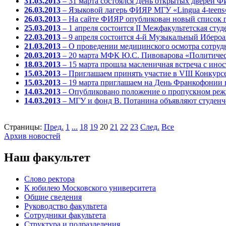
31.03.2013
– 31 марта состоялся День открытых дверей 
26.03.2013
– Языковой лагерь ФИЯР МГУ «Lingua 4-teens
26.03.2013
– На сайте ФИЯР опубликован новый список 
25.03.2013
– 1 апреля состоится II Межфакультетская ст
22.03.2013
– 9 апреля состоится 4-й Музыкальный Иберо
21.03.2013
– О проведении медицинского осмотра сотру
20.03.2013
– 20 марта МФК Ю.С. Пивоварова «Политическ
18.03.2013
– 15 марта прошла масленичная встреча с ино
15.03.2013
– Приглашаем принять участие в VIII Конкурс
15.03.2013
– 19 марта приглашаем на День Франкофонии
14.03.2013
– Опубликовано положение о пропускном ре
14.03.2013
– МГУ и фонд В. Потанина объявляют студенч
Страницы:
Пред.
1
...
18
19
20
21
22
23
След.
Все
Архив новостей
Наш факультет
Слово ректора
К юбилею Московского университета
Общие сведения
Руководство факультета
Сотрудники факультета
Структура и подразделения