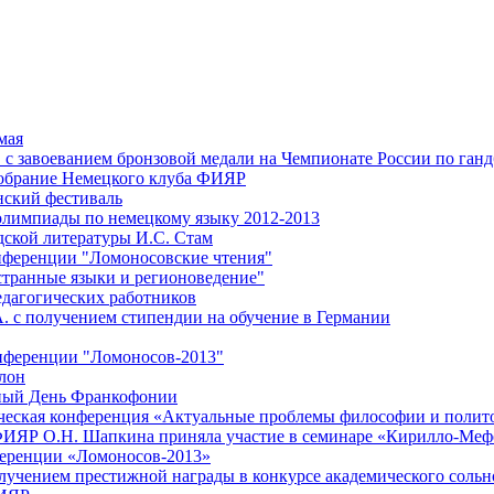
мая
. с завоеванием бронзовой медали на Чемпионате России по ган
собрание Немецкого клуба ФИЯР
нский фестиваль
олимпиады по немецкому языку 2012-2013
дской литературы И.С. Стам
нференции "Ломоносовские чтения"
остранные языки и регионоведение"
едагогических работников
А. с получением стипендии на обучение в Германии
нференции "Ломоносов-2013"
лон
онный День Франкофонии
енческая конференция «Актуальные проблемы философии и полит
р ФИЯР О.Н. Шапкина приняла участие в семинаре «Кирилло-Меф
нференции «Ломоносов-2013»
лучением престижной награды в конкурсе академического сольн