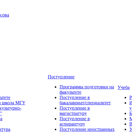
сова
Поступление
Программы подготовки на
Учеба
факультете
ьтете
Поступление в
Р
я школа МГУ
бакалавриат/специалитет
И
культурно-
Поступление в
у
"
магистратуру
Б
та
Поступление в
М
аспирантуру
В
нтура
Поступление иностранных
У