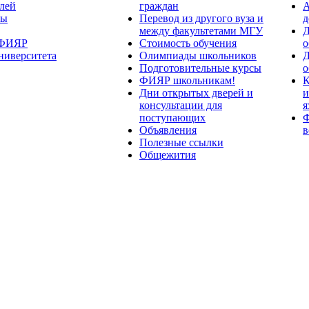
лей
граждан
А
ты
Перевод из другого вуза и
д
между факультетами МГУ
Д
 ФИЯР
Стоимость обучения
о
ниверситета
Олимпиады школьников
Д
Подготовительные курсы
о
ФИЯР школьникам!
К
Дни открытых дверей и
и
консультации для
я
поступающих
Ф
Объявления
в
Полезные ссылки
Общежития