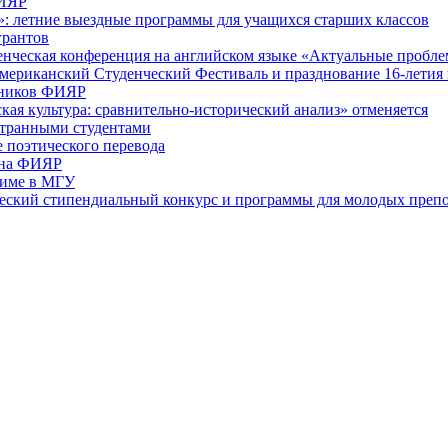
ФИЯР
»: летние выездные программы для учащихся старших классов
грантов
уденческая конференция на английском языке «Актуальные проб
американский Студенческий Фестиваль и празднование 16-лети
дников ФИЯР
ая культура: сравнительно-исторический анализ» отменяется
странными студентами
е поэтического перевода
 на ФИЯР
жиме в МГУ
еский стипендиальный конкурс и программы для молодых преп