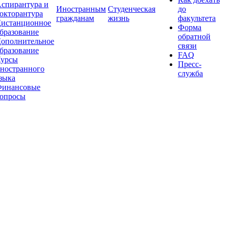
спирантура и
Иностранным
Студенческая
до
окторантура
гражданам
жизнь
факультета
истанционное
Форма
бразование
обратной
ополнительное
связи
бразование
FAQ
урсы
Пресс-
ностранного
служба
зыка
инансовые
опросы