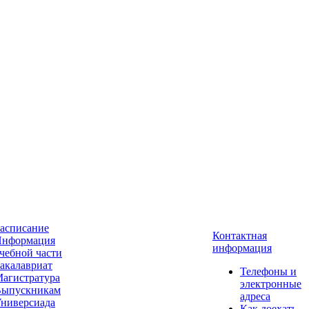
асписание
Контактная
нформация
информация
чебной части
акалавриат
Телефоны и
агистратура
электронные
ыпускникам
адреса
ниверсиада
Как доехать