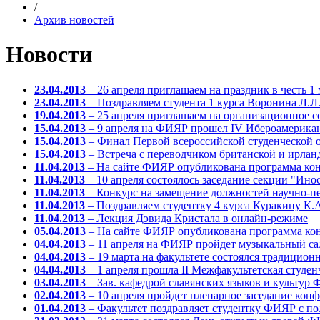
/
Архив новостей
Новости
23.04.2013
– 26 апреля приглашаем на праздник в честь 1 
23.04.2013
– Поздравляем студента 1 курса Воронина Л.Л
19.04.2013
– 25 апреля приглашаем на организационное 
15.04.2013
– 9 апреля на ФИЯР прошел IV Ибероамерика
15.04.2013
– Финал Первой всероссийской студенческой 
15.04.2013
– Встреча с переводчиком британской и ирлан
11.04.2013
– На сайте ФИЯР опубликована программа ко
11.04.2013
– 10 апреля состоялось заседание секции "Ин
11.04.2013
– Конкурс на замещение должностей научно-п
11.04.2013
– Поздравляем студентку 4 курса Куракину К.
11.04.2013
– Лекция Дэвида Кристала в онлайн-режиме
05.04.2013
– На сайте ФИЯР опубликована программа ко
04.04.2013
– 11 апреля на ФИЯР пройдет музыкальный са
04.04.2013
– 19 марта на факультете состоялся традици
04.04.2013
– 1 апреля прошла II Межфакультетская студ
03.04.2013
– Зав. кафедрой славянских языков и культу
02.04.2013
– 10 апреля пройдет пленарное заседание ко
01.04.2013
– Факультет поздравляет студентку ФИЯР с по