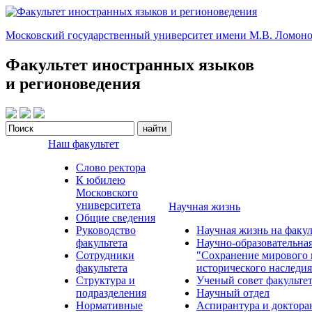
Московский государственный университет имени М.В. Ломоно
Факультет иностранных языков
и регионоведения
Наш факультет
Слово ректора
К юбилею
Московского
университета
Научная жизнь
Общие сведения
Руководство
Научная жизнь на факул
факультета
Научно-образовательна
Сотрудники
"Сохранение мирового 
факультета
исторического наследия
Структура и
Ученый совет факульте
подразделения
Научный отдел
Нормативные
Аспирантура и доктора