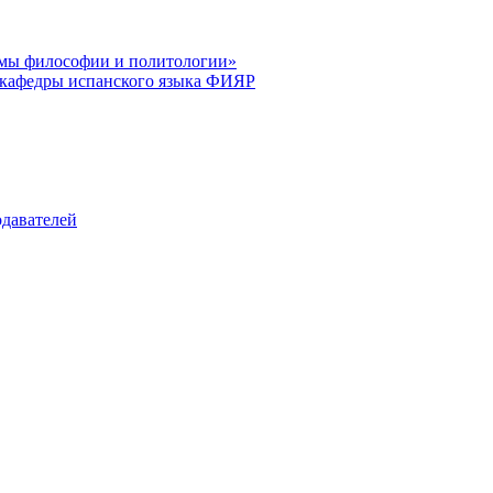
лемы философии и политологии»
я кафедры испанского языка ФИЯР
одавателей