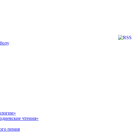
дболу
ологии»
одиевские чтения»
ого пения